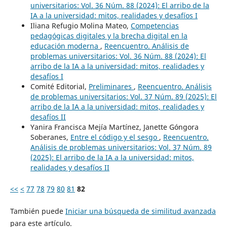
universitarios: Vol. 36 Núm. 88 (2024): El arribo de la
IA a la universidad: mitos, realidades y desafíos I
Iliana Refugio Molina Mateo,
Competencias
pedagógicas digitales y la brecha digital en la
educación moderna
,
Reencuentro. Análisis de
problemas universitarios: Vol. 36 Núm. 88 (2024): El
arribo de la IA a la universidad: mitos, realidades y
desafíos I
Comité Editorial,
Preliminares
,
Reencuentro. Análisis
de problemas universitarios: Vol. 37 Núm. 89 (2025): El
arribo de la IA a la universidad: mitos, realidades y
desafíos II
Yanira Francisca Mejía Martínez, Janette Góngora
Soberanes,
Entre el código y el sesgo
,
Reencuentro.
Análisis de problemas universitarios: Vol. 37 Núm. 89
(2025): El arribo de la IA a la universidad: mitos,
realidades y desafíos II
<<
<
77
78
79
80
81
82
También puede
Iniciar una búsqueda de similitud avanzada
para este artículo.