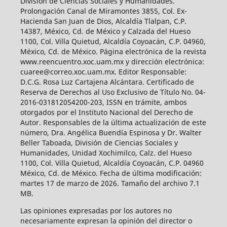
División de Ciencias Sociales y Humanidades.
Prolongación Canal de Miramontes 3855, Col. Ex-
Hacienda San Juan de Dios, Alcaldía Tlalpan, C.P.
14387, México, Cd. de México y Calzada del Hueso
1100, Col. Villa Quietud, Alcaldía Coyoacán, C.P. 04960,
México, Cd. de México. Página electrónica de la revista
www.reencuentro.xoc.uam.mx y dirección electrónica:
cuaree@correo.xoc.uam.mx. Editor Responsable:
D.C.G. Rosa Luz Cartajena Alcántara. Certificado de
Reserva de Derechos al Uso Exclusivo de Título No. 04-
2016-031812054200-203, ISSN en trámite, ambos
otorgados por el Instituto Nacional del Derecho de
Autor. Responsables de la última actualización de este
número, Dra. Angélica Buendía Espinosa y Dr. Walter
Beller Taboada, División de Ciencias Sociales y
Humanidades, Unidad Xochimilco, Calz. del Hueso
1100, Col. Villa Quietud, Alcaldía Coyoacán, C.P. 04960
México, Cd. de México. Fecha de última modificación:
martes 17 de marzo de 2026. Tamaño del archivo 7.1
MB.
Las opiniones expresadas por los autores no
necesariamente expresan la opinión del director o