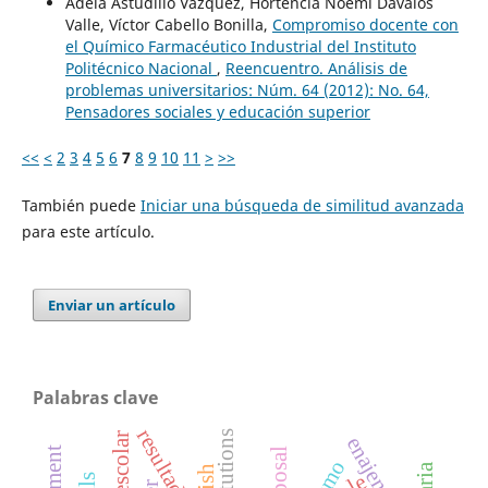
Adela Astudillo Vázquez, Hortencia Noemí Dávalos
Valle, Víctor Cabello Bonilla,
Compromiso docente con
el Químico Farmacéutico Industrial del Instituto
Politécnico Nacional
,
Reencuentro. Análisis de
problemas universitarios: Núm. 64 (2012): No. 64,
Pensadores sociales y educación superior
<<
<
2
3
4
5
6
7
8
9
10
11
>
>>
También puede
Iniciar una búsqueda de similitud avanzada
para este artículo.
Enviar un artículo
Palabras clave
institutions
enajenación
disposal
ple