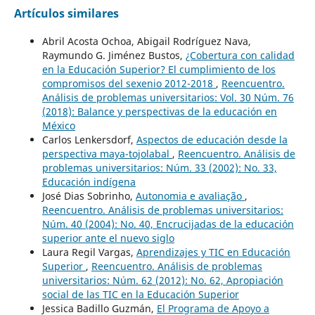
Artículos similares
Abril Acosta Ochoa, Abigail Rodríguez Nava,
Raymundo G. Jiménez Bustos,
¿Cobertura con calidad
en la Educación Superior? El cumplimiento de los
compromisos del sexenio 2012-2018
,
Reencuentro.
Análisis de problemas universitarios: Vol. 30 Núm. 76
(2018): Balance y perspectivas de la educación en
México
Carlos Lenkersdorf,
Aspectos de educación desde la
perspectiva maya-tojolabal
,
Reencuentro. Análisis de
problemas universitarios: Núm. 33 (2002): No. 33,
Educación indígena
José Dias Sobrinho,
Autonomia e avaliação
,
Reencuentro. Análisis de problemas universitarios:
Núm. 40 (2004): No. 40, Encrucijadas de la educación
superior ante el nuevo siglo
Laura Regil Vargas,
Aprendizajes y TIC en Educación
Superior
,
Reencuentro. Análisis de problemas
universitarios: Núm. 62 (2012): No. 62, Apropiación
social de las TIC en la Educación Superior
Jessica Badillo Guzmán,
El Programa de Apoyo a