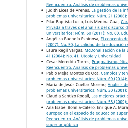
Reencuentro. Análisis de problemas univer
Judith Licea de Arenas,
La gestión de la i
problemas universitarios: Núm. 21 (2006):
Pilar Baptista Lucio, Luis Medina Gual,
Car
Privada a través del análisis del discurso 
universitarios: Núm. 60 (2011): No. 60, Ed
Angélica Buendía Espinosa,
El concepto d
(2007): No. 50, La calidad de la educació
Laura Regil Vargas,
McDonalización de la
41 (2004): No. 41, Utopía y Universidad
César Mereddu Torres,
Pragmatismo, étic
Reencuentro. Análisis de problemas univers
Pablo Mejía Montes de Oca,
Cambios y ten
problemas universitarios: Núm. 69 (2014)
María de Jesús Cuéllar Moreno,
Análisis 
problemas universitarios: Núm. 30 (2001):
Claudia Santizo Rodall,
Las mejores prácti
problemas universitarios: Núm. 55 (2009):
Ana Isabel Bonilla-Calero, Enrique A. Mora
europeo en el espacio de educación superi
Reencuentro. Análisis de problemas univers
superior pública