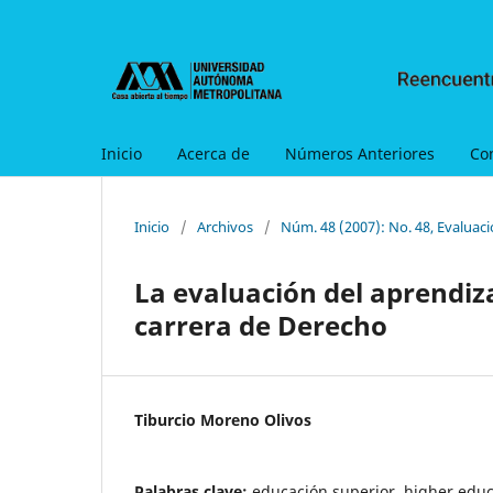
Inicio
Acerca de
Números Anteriores
Co
Inicio
/
Archivos
/
Núm. 48 (2007): No. 48, Evaluaci
La evaluación del aprendiza
carrera de Derecho
Tiburcio Moreno Olivos
Palabras clave:
educación superior, higher educa