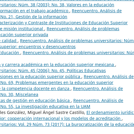
sitarios: Núm. 38 (2003): No. 38, Valores en la educación
nformación en el trabajo académico
,
Reencuentro. Análisis de
 No. 21, Gestión de la información
acterización y Contraste de Instituciones de Educación Superior
de misión institucional
,
Reencuentro. Análisis de problemas
ucación superior privada
e calidad
,
Reencuentro. Análisis de problemas universitarios: Núm
n superior: encuentros y desencuentros
 Educación
,
Reencuentro. Análisis de problemas universitarios: Nú
a y carrera académica en la educación superior mexicana
,
itarios: Núm. 45 (2006): No. 45, Políticas Educativas
siones en la educación superior pública
,
Reencuentro. Análisis de
: No. 69, Problemas emergentes en la educación superior
de la competencia docente en danza
,
Reencuentro. Análisis de
 No. 30, Miscelanea
cas de gestión en educación básica
,
Reencuentro. Análisis de
 No. 55, La investigación educativa en la UAM
les González, Miguel Ángel Sastre Castillo,
El ordenamiento jurídi
or: cooperación internacional y los modelos de acreditación
,
itarios: Vol. 29 Núm. 73 (2017): La burocratización de la educació