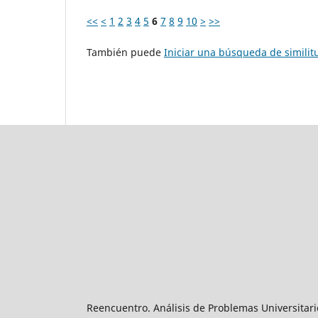
<<
<
1
2
3
4
5
6
7
8
9
10
>
>>
También puede
Iniciar una búsqueda de simili
Reencuentro. Análisis de Problemas Universitari