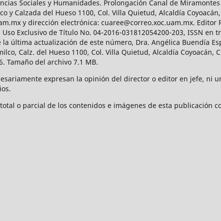
Ciencias Sociales y Humanidades. Prolongación Canal de Miramontes
ico y Calzada del Hueso 1100, Col. Villa Quietud, Alcaldía Coyoacán,
uam.mx y dirección electrónica: cuaree@correo.xoc.uam.mx. Editor
l Uso Exclusivo de Título No. 04-2016-031812054200-203, ISSN en tr
 última actualización de este número, Dra. Angélica Buendía Esp
o, Calz. del Hueso 1100, Col. Villa Quietud, Alcaldía Coyoacán, C
. Tamaño del archivo 7.1 MB.
ariamente expresan la opinión del director o editor en jefe, ni una
ios.
tal o parcial de los contenidos e imágenes de esta publicación con