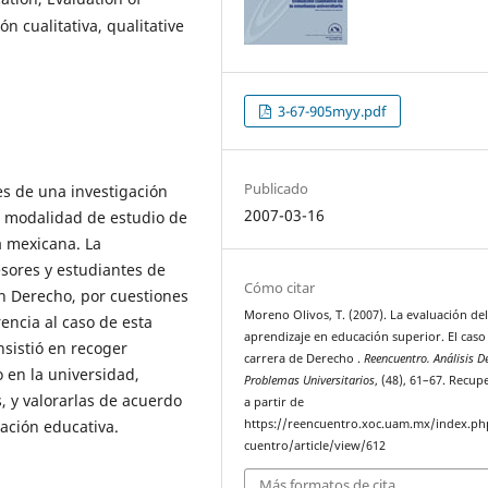
n cualitativa, qualitative
3-67-905myy.pdf
Publicado
es de una investigación
2007-03-16
a modalidad de estudio de
a mexicana. La
esores y estudiantes de
Cómo citar
en Derecho, por cuestiones
Moreno Olivos, T. (2007). La evaluación de
encia al caso de esta
aprendizaje en educación superior. El caso 
nsistió en recoger
carrera de Derecho .
Reencuentro. Análisis D
 en la universidad,
Problemas Universitarios
, (48), 61–67. Recu
s, y valorarlas de acuerdo
a partir de
uación educativa.
https://reencuentro.xoc.uam.mx/index.ph
cuentro/article/view/612
Más formatos de cita