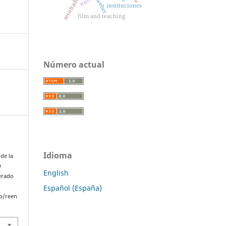
weber
instituciones
film and teaching
Número actual
l
Idioma
de la
e
English
perado
Español (España)
p/reen