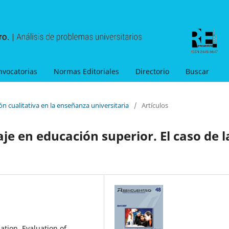
nvocatorias
Normas Editoriales
Directorio
Buscar
ón cualitativa en la enseñanza universitaria
/
Artículos
je en educación superior. El caso de l
tion, Evaluation of