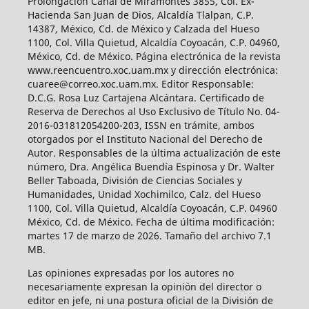
Prolongación Canal de Miramontes 3855, Col. Ex-
Hacienda San Juan de Dios, Alcaldía Tlalpan, C.P.
14387, México, Cd. de México y Calzada del Hueso
1100, Col. Villa Quietud, Alcaldía Coyoacán, C.P. 04960,
México, Cd. de México. Página electrónica de la revista
www.reencuentro.xoc.uam.mx y dirección electrónica:
cuaree@correo.xoc.uam.mx. Editor Responsable:
D.C.G. Rosa Luz Cartajena Alcántara. Certificado de
Reserva de Derechos al Uso Exclusivo de Título No. 04-
2016-031812054200-203, ISSN en trámite, ambos
otorgados por el Instituto Nacional del Derecho de
Autor. Responsables de la última actualización de este
número, Dra. Angélica Buendía Espinosa y Dr. Walter
Beller Taboada, División de Ciencias Sociales y
Humanidades, Unidad Xochimilco, Calz. del Hueso
1100, Col. Villa Quietud, Alcaldía Coyoacán, C.P. 04960
México, Cd. de México. Fecha de última modificación:
martes 17 de marzo de 2026. Tamaño del archivo 7.1
MB.
Las opiniones expresadas por los autores no
necesariamente expresan la opinión del director o
editor en jefe, ni una postura oficial de la División de