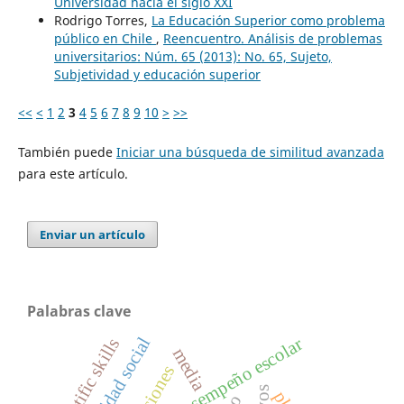
Universidad hacia el siglo XXI
Rodrigo Torres,
La Educación Superior como problema
público en Chile
,
Reencuentro. Análisis de problemas
universitarios: Núm. 65 (2013): No. 65, Sujeto,
Subjetividad y educación superior
<<
<
1
2
3
4
5
6
7
8
9
10
>
>>
También puede
Iniciar una búsqueda de similitud avanzada
para este artículo.
Enviar un artículo
Palabras clave
desigualdad social
desempeño escolar
scientific skills
media
ple