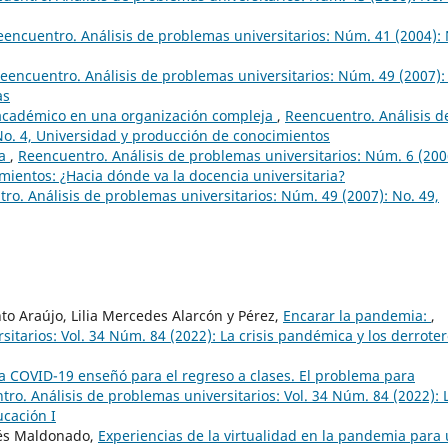
eencuentro. Análisis de problemas universitarios: Núm. 41 (2004): 
eencuentro. Análisis de problemas universitarios: Núm. 49 (2007):
as
 académico en una organización compleja
,
Reencuentro. Análisis d
No. 4, Universidad y producción de conocimientos
ia
,
Reencuentro. Análisis de problemas universitarios: Núm. 6 (200
mientos: ¿Hacia dónde va la docencia universitaria?
ro. Análisis de problemas universitarios: Núm. 49 (2007): No. 49,
o Araújo, Lilia Mercedes Alarcón y Pérez,
Encarar la pandemia:
,
itarios: Vol. 34 Núm. 84 (2022): La crisis pandémica y los derrote
 COVID-19 enseñó para el regreso a clases. El problema para
ro. Análisis de problemas universitarios: Vol. 34 Núm. 84 (2022): 
ucación I
rtés Maldonado,
Experiencias de la virtualidad en la pandemia para