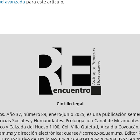
tud avanzada
para este artículo.
Cintillo legal
os. Año 37, número 89, enero-junio 2025, es una publicación sem
Ciencias Sociales y Humanidades. Prolongación Canal de Miramontes
ico y Calzada del Hueso 1100, Col. Villa Quietud, Alcaldía Coyoacán,
uam.mx y dirección electrónica: cuaree@correo.xoc.uam.mx. Editor
l Uso Exclusivo de Título No. 04-2016-031812054200-203, ISSN en tr