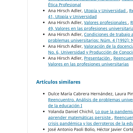
Ética Profesional
Ana Hirsch Adler,
Utopía y Universidad
,
R
41, Utopía y Universidad
Ana Hirsch Adler,
Valores profesionales
,
R
49, Valores en las profesiones universitari
Ana Hirsch Adler,
Condiciones de trabajo
problemas universitarios: Núm. 4 (1992): 
Ana Hirsch Adler,
Valoración de la docenc
No. 6, Universidad y Producción de Conoci
Ana Hirsch Adler,
Presentación
,
Reencuent
Valores en las profesiones universitarias
Artículos similares
Dulce María Cabrera Hernández, Laura Pint
Reencuentro. Análisis de problemas univers
de la educación I
Yolanda Daniel Chichil,
Lo que la pandemia
aprender matemáticas persiste
,
Reencuent
crisis pandémica y los derroteros de la ed
José Antonio Paoli Bolio, Héctor Javier Co