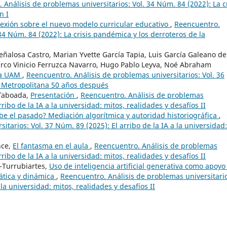
 Análisis de problemas universitarios: Vol. 34 Núm. 84 (2022): La cr
n I
lexión sobre el nuevo modelo curricular educativo
,
Reencuentro.
34 Núm. 84 (2022): La crisis pandémica y los derroteros de la
ñalosa Castro, Marian Yvette García Tapia, Luis García Galeano de
arco Vinicio Ferruzca Navarro, Hugo Pablo Leyva, Noé Abraham
la UAM
,
Reencuentro. Análisis de problemas universitarios: Vol. 36
 Metropolitana 50 años después
 Taboada,
Presentación
,
Reencuentro. Análisis de problemas
rribo de la IA a la universidad: mitos, realidades y desafíos II
be el pasado? Mediación algorítmica y autoridad historiográfica
,
tarios: Vol. 37 Núm. 89 (2025): El arribo de la IA a la universidad:
nce,
El fantasma en el aula
,
Reencuentro. Análisis de problemas
rribo de la IA a la universidad: mitos, realidades y desafíos II
-Turrubiartes,
Uso de inteligencia artificial generativa como apoyo
ática y dinámica
,
Reencuentro. Análisis de problemas universitari
 la universidad: mitos, realidades y desafíos II