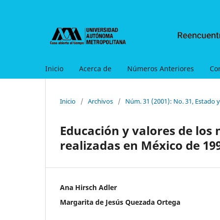
Inicio
Acerca de
Números Anteriores
Co
Inicio
/
Archivos
/
Núm. 31 (2001): No. 31, Estado 
Educación y valores de los
realizadas en México de 199
Ana Hirsch Adler
Margarita de Jesús Quezada Ortega