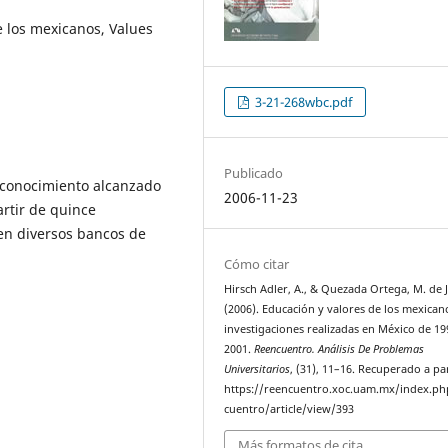
e los mexicanos, Values
3-21-268wbc.pdf
Publicado
e conocimiento alcanzado
2006-11-23
artir de quince
 en diversos bancos de
Cómo citar
Hirsch Adler, A., & Quezada Ortega, M. de J
(2006). Educación y valores de los mexican
investigaciones realizadas en México de 19
2001.
Reencuentro. Análisis De Problemas
Universitarios
, (31), 11–16. Recuperado a pa
https://reencuentro.xoc.uam.mx/index.ph
cuentro/article/view/393
Más formatos de cita