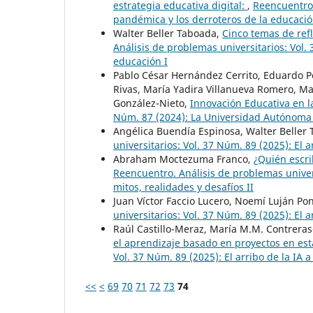
estrategia educativa digital:
,
Reencuentro.
pandémica y los derroteros de la educació
Walter Beller Taboada,
Cinco temas de ref
Análisis de problemas universitarios: Vol. 
educación I
Pablo César Hernández Cerrito, Eduardo Pe
Rivas, María Yadira Villanueva Romero, M
González-Nieto,
Innovación Educativa en 
Núm. 87 (2024): La Universidad Autónoma
Angélica Buendía Espinosa, Walter Beller
universitarios: Vol. 37 Núm. 89 (2025): El a
Abraham Moctezuma Franco,
¿Quién escri
Reencuentro. Análisis de problemas universi
mitos, realidades y desafíos II
Juan Víctor Faccio Lucero, Noemí Luján Po
universitarios: Vol. 37 Núm. 89 (2025): El a
Raúl Castillo-Meraz, María M.M. Contreras
el aprendizaje basado en proyectos en est
Vol. 37 Núm. 89 (2025): El arribo de la IA a
<<
<
69
70
71
72
73
74