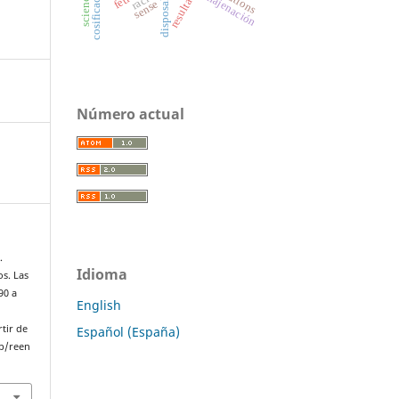
enajenación
disposal
sense
Número actual
.
Idioma
os. Las
90 a
English
rtir de
Español (España)
p/reen