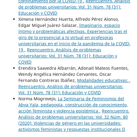
confinamiento por la COVID-19
,
Reencuentro. Análisis
de problemas universitarios: Vol. 31 Núm. 78 (31):
Educación y COVID
Ximena Hernández Huerta, Alfredo Pérez Alonso,
Edgar Miguel Juárez-Salazar,
Imaginario, espacio
íntimo y problemáticas afectivas. Experiencias tras el
giro de lo presencial a lo virtual en profesoras
universitarias en el inicio de la pandemia de la COVID-
19
,
Reencuentro. Análisis de problemas
universitarios: Vol. 31 Núm. 78 (31): Educación y
COVID
Erendira Saavedra Albarrán, Adonait Mateos Fuentes,
Wendy Angélica Hernández Cervantes, Oscar
Fernando Contreras Ibáñez,
Modalidades educativas:
,
Reencuentro. Análisis de problemas universitarios:
Vol. 31 Núm. 78 (31): Educación y COVID
Norma Mogrovejo,
La Seminaria de Feminismos del
Abya Yala, pedagogía, construcción de conocimiento,
acción feminista y violencia epistémica
,
Reencuentro.
Análisis de problemas universitarios: Vol. 32 Núm. 80
(2020): Violencias de género en las universidades:
activismos feministas y respuestas institucionales II