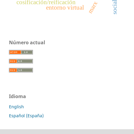
cosificación/reificación
marx
entorno virtual
Número actual
Idioma
English
Español (España)