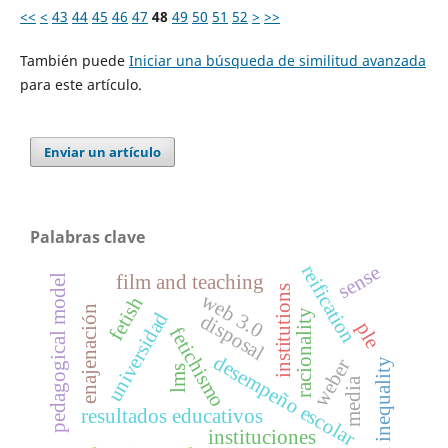
<<
<
43
44
45
46
47
48
49
50
51
52
>
>>
También puede
Iniciar una búsqueda de similitud avanzada
para este artículo.
Enviar un artículo
Palabras clave
reification
sense
film and teaching
pedagogical model
institutions
web 3.0
fetish
enajenación
racionality
universidad
disposal
ple
fetichismo
desempeño escolar
weber
social inequality
lms
media
resultados educativos
instituciones