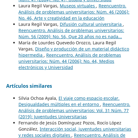
Laura Regil Vargas,
Museos virtuales
,
Reencuentro.
Análisis de problemas universitarios: Núm. 46 (2006):
No. 46, Arte y creatividad en la educación
Laura Regil Vargas,
Difusión cultural universitaria
,
Reencuentro. Análisis de problemas universitarios:
Núm. 56 (2009): No. 56, Que 20 años no es nada...
María de Lourdes Quevedo Orozco, Laura Regil
Vargas,
Diseño y producción de un material didáctico
hipermedia
,
Reencuentro. Análisis de problemas
universitarios: Núm. 44 (2006): No. 44, Medios
electrónicos y Universidad
Artículos similares
Silvia Ochoa Ayala,
El viaje como espacio escolar.
Desigualdades múltiples en el entorno
,
Reencuentro.
Análisis de problemas universitarios: Vol. 31 Núm. 77
(2019): Juventudes Universitarias
Fernando de Jesús Domínguez Pozos, Rocío López
González,
Interacción social, juventudes universitarias
y redes sociales digitales
,
Reencuentro. Análisis de