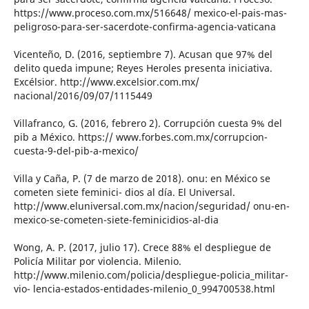
https://www.proceso.com.mx/516648/ mexico-el-pais-mas-
peligroso-para-ser-sacerdote-confirma-agencia-vaticana
Vicenteño, D. (2016, septiembre 7). Acusan que 97% del
delito queda impune; Reyes Heroles presenta iniciativa.
Excélsior. http://www.excelsior.com.mx/
nacional/2016/09/07/1115449
Villafranco, G. (2016, febrero 2). Corrupción cuesta 9% del
pib a México. https:// www.forbes.com.mx/corrupcion-
cuesta-9-del-pib-a-mexico/
Villa y Caña, P. (7 de marzo de 2018). onu: en México se
cometen siete feminici- dios al día. El Universal.
http://www.eluniversal.com.mx/nacion/seguridad/ onu-en-
mexico-se-cometen-siete-feminicidios-al-dia
Wong, A. P. (2017, julio 17). Crece 88% el despliegue de
Policía Militar por violencia. Milenio.
http://www.milenio.com/policia/despliegue-policia_militar-
vio- lencia-estados-entidades-milenio_0_994700538.html