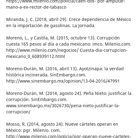
https://www.milenio.com/policia/caen-dos- por-amputar-
mano-a-ex-rector-de-tabasco
Miranda, J. C. (2018, abril 29). Crece dependencia de México
en la importación de gasolinas. La Jornada.
Moreno, L., y Castila, M. (2015, octubre 13). Corrupción
cuesta 165 pesos al día a cada mexicano: imco. Milenio.com.
http://www.milenio.com/negocios/ Cuesta-dia-corrupcion-
mexicano_0_608939112.html
Moreno-Durán, M. (2016, abril 13). Ayotzinapa: la verdad
histórica incinerada. SinEmbargo.com.
http://www.sinembargo.mx/opinion/13-04-2016/47991
Moreno-Durán, M. (2014, agosto 24). Peña Nieto: justificar la
corrupción. SinEmbargo.com.
www.sinembargo.mx/3026730/pena-nieto-justificar-la-
corrupcion/
Mosso, R. (2014, agosto 24). Nueve cárteles operan en
México: pgr. Milenio. com.
http://www.milenio.com/policia/pgr-operan-nueve-carteles-