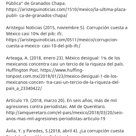
Pública” de Granados Chapa.
https://aristeguinoticias.com/1510/mexico/la-ultima-plaza-
publi- ca-de-granados-chapa/
Aristegui Noticias (2015, noviembre 5). Corrupción cuesta a
México casi 10% del pib: ifc.
https://aristeguinoticias.com/0511/mexico/corrupcion-
cuesta-a-mexico- casi-10-del-pib-ifc/
Arteaga, A. (2018, enero 23). México desigual: 1% de los
mexicanos concentra casi un tercio de la riqueza del país.
Huffington Post. https://www.huffing-
tonpost.com.mx/2018/01/23/mexico-desigual-1-de-los-
mexicanos-concen- tra-casi-un-tercio-de-la-riqueza-del-
pais_a_23340422/
Artículo 19. (2018, marzo 20). En seis años, más de mil
agresiones contra periodistas. AM de Querétaro.
http://amqueretaro.com/el-pais/mexico/2018/03/20/seis-
anos-mas-mil-agresiones-periodistas-articulo-19
Ávila, Y. y Paredes, S.(2018, abril 4). ¿La corrupción cuesta