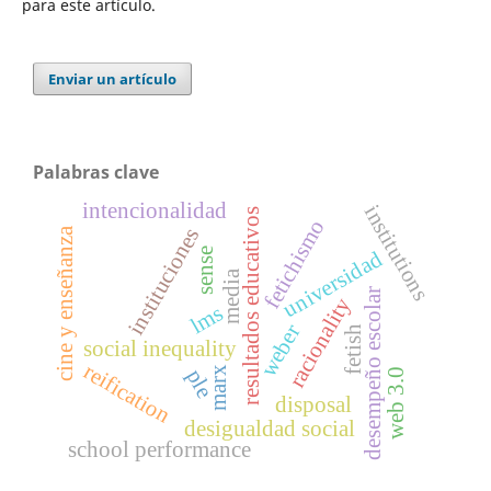
para este artículo.
Enviar un artículo
Palabras clave
intencionalidad
institutions
resultados educativos
fetichismo
instituciones
cine y enseñanza
sense
universidad
media
desempeño escolar
racionality
lms
weber
fetish
social inequality
reification
marx
ple
web 3.0
disposal
desigualdad social
school performance