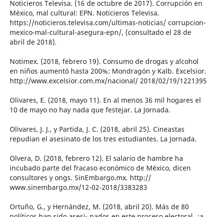
Noticieros Televisa. (16 de octubre de 2017). Corrupción en
México, mal cultural: EPN. Noticieros Televisa.
https://noticieros.televisa.com/ultimas-noticias/ corrupcion-
mexico-mal-cultural-asegura-epn/, (consultado el 28 de
abril de 2018).
Notimex. (2018, febrero 19). Consumo de drogas y alcohol
en niños aumentó hasta 200%: Mondragón y Kalb. Excelsior.
http://www.excelsior.com.mx/nacional/ 2018/02/19/1221395
Olivares, E. (2018, mayo 11). En al menos 36 mil hogares el
10 de mayo no hay nada que festejar. La Jornada.
Olivares, J. J., y Partida, J. C. (2018, abril 25). Cineastas
repudian el asesinato de los tres estudiantes. La Jornada.
Olvera, D. (2018, febrero 12). El salario de hambre ha
incubado parte del fracaso económico de México, dicen
consultores y ongs. SinEmbargo.mx. http://
www.sinembargo.mx/12-02-2018/3383283
Ortuño, G., y Hernández, M. (2018, abril 20). Más de 80
políticos han sido asesi- nados en este proceso electoral, ¿a