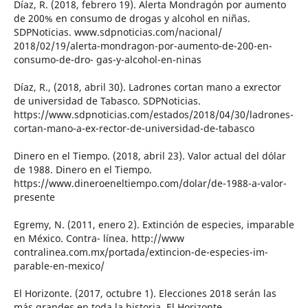
Díaz, R. (2018, febrero 19). Alerta Mondragón por aumento
de 200% en consumo de drogas y alcohol en niñas.
SDPNoticias. www.sdpnoticias.com/nacional/
2018/02/19/alerta-mondragon-por-aumento-de-200-en-
consumo-de-dro- gas-y-alcohol-en-ninas
Díaz, R., (2018, abril 30). Ladrones cortan mano a exrector
de universidad de Tabasco. SDPNoticias.
https://www.sdpnoticias.com/estados/2018/04/30/ladrones-
cortan-mano-a-ex-rector-de-universidad-de-tabasco
Dinero en el Tiempo. (2018, abril 23). Valor actual del dólar
de 1988. Dinero en el Tiempo.
https://www.dineroeneltiempo.com/dolar/de-1988-a-valor-
presente
Egremy, N. (2011, enero 2). Extinción de especies, imparable
en México. Contra- línea. http://www
contralinea.com.mx/portada/extincion-de-especies-im-
parable-en-mexico/
El Horizonte. (2017, octubre 1). Elecciones 2018 serán las
más grandes en toda la historia. El Horizonte.