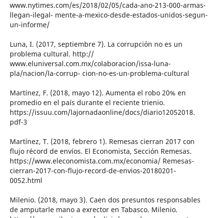
www.nytimes.com/es/2018/02/05/cada-ano-213-000-armas-
llegan-ilegal- mente-a-mexico-desde-estados-unidos-segun-
un-informe/
Luna, I. (2017, septiembre 7). La corrupción no es un
problema cultural. http://
www.eluniversal.com.mx/colaboracion/issa-luna-
pla/nacion/la-corrup- cion-no-es-un-problema-cultural
Martínez, F. (2018, mayo 12). Aumenta el robo 20% en
promedio en el país durante el reciente trienio.
https://issuu.com/lajornadaonline/docs/diario12052018.
pdf-3
Martínez, T. (2018, febrero 1). Remesas cierran 2017 con
flujo récord de envíos. El Economista, Sección Remesas.
https://www.eleconomista.com.mx/economia/ Remesas-
cierran-2017-con-flujo-record-de-envios-20180201-
0052.html
Milenio. (2018, mayo 3). Caen dos presuntos responsables
de amputarle mano a exrector en Tabasco. Milenio.