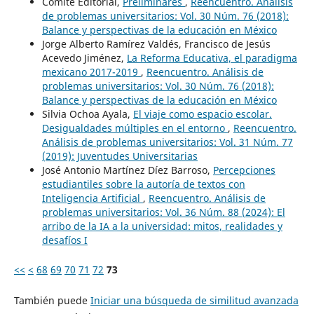
Comité Editorial,
Preliminares
,
Reencuentro. Análisis
de problemas universitarios: Vol. 30 Núm. 76 (2018):
Balance y perspectivas de la educación en México
Jorge Alberto Ramírez Valdés, Francisco de Jesús
Acevedo Jiménez,
La Reforma Educativa, el paradigma
mexicano 2017-2019
,
Reencuentro. Análisis de
problemas universitarios: Vol. 30 Núm. 76 (2018):
Balance y perspectivas de la educación en México
Silvia Ochoa Ayala,
El viaje como espacio escolar.
Desigualdades múltiples en el entorno
,
Reencuentro.
Análisis de problemas universitarios: Vol. 31 Núm. 77
(2019): Juventudes Universitarias
José Antonio Martínez Díez Barroso,
Percepciones
estudiantiles sobre la autoría de textos con
Inteligencia Artificial
,
Reencuentro. Análisis de
problemas universitarios: Vol. 36 Núm. 88 (2024): El
arribo de la IA a la universidad: mitos, realidades y
desafíos I
<<
<
68
69
70
71
72
73
También puede
Iniciar una búsqueda de similitud avanzada