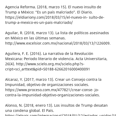
Agencia Reforma. (2018, marzo 15). El nuevo insulto de
Trump a México: “Es un país malcriado”. El Diario.
https://eldiariony.com/2018/03/15/el-nuevo-in- sulto-de-
trump-a-mexico-es-un-pais-malcriado/
Aguilar, R. (2018, marzo 13). La lista de políticos asesinados
en México en las últimas semanas.
http://www.excelsior.com.mx/nacional/2018/03/13/1226009.
Aguilera, F. E. (2016). La narrativa de la Revolución
Mexicana: Periodo literario de violencia. Acta Universitaria,
26(4). http://www.scielo.org.mx/scielo.php?s-
cript=sci_arttext&pid=S0188-62662016000400091
Alcaraz, Y. (2017, marzo 13). Crear un Consejo contra la
Impunidad, objetivo de organizaciones sociales.
https://www.proceso.com.mx/477821/crear-conse- jo-
contra-la-impunidad-objetivo-organizaciones-sociales.
Alonso, N. (2018, enero 13). Los insultos de Trump desatan
una condena global. El País.
https://elpais.com/internacional/2018/01/12/estados_unidos/1