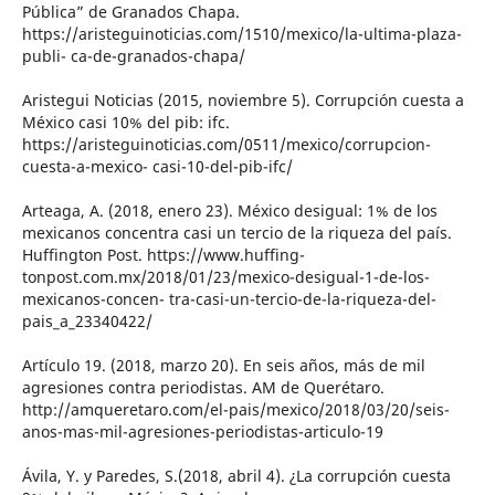
Pública” de Granados Chapa.
https://aristeguinoticias.com/1510/mexico/la-ultima-plaza-
publi- ca-de-granados-chapa/
Aristegui Noticias (2015, noviembre 5). Corrupción cuesta a
México casi 10% del pib: ifc.
https://aristeguinoticias.com/0511/mexico/corrupcion-
cuesta-a-mexico- casi-10-del-pib-ifc/
Arteaga, A. (2018, enero 23). México desigual: 1% de los
mexicanos concentra casi un tercio de la riqueza del país.
Huffington Post. https://www.huffing-
tonpost.com.mx/2018/01/23/mexico-desigual-1-de-los-
mexicanos-concen- tra-casi-un-tercio-de-la-riqueza-del-
pais_a_23340422/
Artículo 19. (2018, marzo 20). En seis años, más de mil
agresiones contra periodistas. AM de Querétaro.
http://amqueretaro.com/el-pais/mexico/2018/03/20/seis-
anos-mas-mil-agresiones-periodistas-articulo-19
Ávila, Y. y Paredes, S.(2018, abril 4). ¿La corrupción cuesta