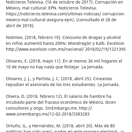
Noticieros Televisa. (16 de octubre de 2017). Corrupción en
México, mal cultural: EPN. Noticieros Televisa.
https://noticieros.televisa.com/ultimas-noticias/ corrupcion-
mexico-mal-cultural-asegura-epn/, (consultado el 28 de
abril de 2018).
Notimex. (2018, febrero 19). Consumo de drogas y alcohol
en niños aumentó hasta 200%: Mondragón y Kalb. Excelsior.
http://www.excelsior.com.mx/nacional/ 2018/02/19/1221395
Olivares, E. (2018, mayo 11). En al menos 36 mil hogares el
10 de mayo no hay nada que festejar. La Jornada.
Olivares, J. J., y Partida, J. C. (2018, abril 25). Cineastas
repudian el asesinato de los tres estudiantes. La Jornada.
Olvera, D. (2018, febrero 12). El salario de hambre ha
incubado parte del fracaso económico de México, dicen
consultores y ongs. SinEmbargo.mx. http://
www.sinembargo.mx/12-02-2018/3383283
Ortuño, G., y Hernández, M. (2018, abril 20). Más de 80
políticos han sido asesi- nados en este proceso electoral, ¿a