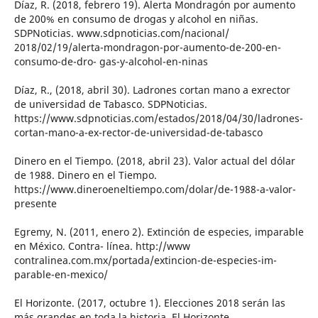
Díaz, R. (2018, febrero 19). Alerta Mondragón por aumento
de 200% en consumo de drogas y alcohol en niñas.
SDPNoticias. www.sdpnoticias.com/nacional/
2018/02/19/alerta-mondragon-por-aumento-de-200-en-
consumo-de-dro- gas-y-alcohol-en-ninas
Díaz, R., (2018, abril 30). Ladrones cortan mano a exrector
de universidad de Tabasco. SDPNoticias.
https://www.sdpnoticias.com/estados/2018/04/30/ladrones-
cortan-mano-a-ex-rector-de-universidad-de-tabasco
Dinero en el Tiempo. (2018, abril 23). Valor actual del dólar
de 1988. Dinero en el Tiempo.
https://www.dineroeneltiempo.com/dolar/de-1988-a-valor-
presente
Egremy, N. (2011, enero 2). Extinción de especies, imparable
en México. Contra- línea. http://www
contralinea.com.mx/portada/extincion-de-especies-im-
parable-en-mexico/
El Horizonte. (2017, octubre 1). Elecciones 2018 serán las
más grandes en toda la historia. El Horizonte.