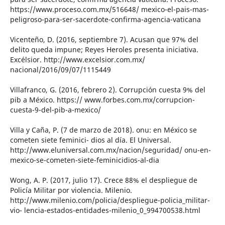
https://www.proceso.com.mx/516648/ mexico-el-pais-mas-
peligroso-para-ser-sacerdote-confirma-agencia-vaticana
Vicenteño, D. (2016, septiembre 7). Acusan que 97% del
delito queda impune; Reyes Heroles presenta iniciativa.
Excélsior. http://www.excelsior.com.mx/
nacional/2016/09/07/1115449
Villafranco, G. (2016, febrero 2). Corrupción cuesta 9% del
pib a México. https:// www.forbes.com.mx/corrupcion-
cuesta-9-del-pib-a-mexico/
Villa y Caña, P. (7 de marzo de 2018). onu: en México se
cometen siete feminici- dios al día. El Universal.
http://www.eluniversal.com.mx/nacion/seguridad/ onu-en-
mexico-se-cometen-siete-feminicidios-al-dia
Wong, A. P. (2017, julio 17). Crece 88% el despliegue de
Policía Militar por violencia. Milenio.
http://www.milenio.com/policia/despliegue-policia_militar-
vio- lencia-estados-entidades-milenio_0_994700538.html