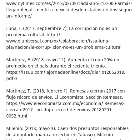
www.nytimes.com/es/2018/02/05/cada-ano-213-000-armas-
llegan-ilegal- mente-a-mexico-desde-estados-unidos-segun-
un-informe/
Luna, I. (2017, septiembre 7). La corrupción no es un
problema cultural. http://
www.eluniversal.com.mx/colaboracion/issa-luna-
pla/nacion/la-corrup- cion-no-es-un-problema-cultural
Martínez, F. (2018, mayo 12). Aumenta el robo 20% en
promedio en el país durante el reciente trienio.
https://issuu.com/lajornadaonline/docs/diario12052018.
pdf-3
Martínez, T. (2018, febrero 1). Remesas cierran 2017 con
flujo récord de envíos. El Economista, Sección Remesas.
https://www.eleconomista.com.mx/economia/ Remesas-
cierran-2017-con-flujo-record-de-envios-20180201-
0052.html
Milenio. (2018, mayo 3). Caen dos presuntos responsables
de amputarle mano a exrector en Tabasco. Milenio.