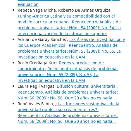
evaluación
Rebeca Vega Miche, Roberto De Armas Urquiza,
Tuning-América Latina y su compatibilidad con el
modelo curricular cubano
,
Reencuentro. Análisis de
problemas universitarios: Núm. 54 (2009): No. 54, La
internacionalización de la educación superior
Adrián de Garay Sánchez,
Las Áreas de Investigación y
los Cuerpos Académicos
,
Reencuentro. Análisis de
problemas universitarios: Núm. 55 (2009): No. 55, La
investigación educativa en la UAM
Rocío Grediaga Kuri,
Redes y producción de
conocimiento
,
Reencuentro. Análisis de problemas
universitarios: Núm. 55 (2009): No. 55, La
investigación educativa en la UAM
Laura Regil Vargas,
Difusión cultural universitaria
,
Reencuentro. Análisis de problemas universitarios:
Núm. 56 (2009): No. 56, Que 20 años no es nada...
René Avilés Fabila,
¿ Las funciones sustantivas de la
universidad pública son realmente tres?
,
Reencuentro. Análisis de problemas universitarios:
Núm. 56 (2009): No. 56, Que 20 años no es nada...