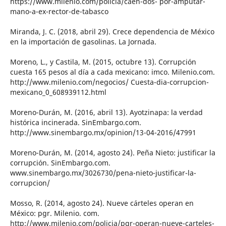
https://www.milenio.com/policia/caen-dos- por-amputar-
mano-a-ex-rector-de-tabasco
Miranda, J. C. (2018, abril 29). Crece dependencia de México
en la importación de gasolinas. La Jornada.
Moreno, L., y Castila, M. (2015, octubre 13). Corrupción
cuesta 165 pesos al día a cada mexicano: imco. Milenio.com.
http://www.milenio.com/negocios/ Cuesta-dia-corrupcion-
mexicano_0_608939112.html
Moreno-Durán, M. (2016, abril 13). Ayotzinapa: la verdad
histórica incinerada. SinEmbargo.com.
http://www.sinembargo.mx/opinion/13-04-2016/47991
Moreno-Durán, M. (2014, agosto 24). Peña Nieto: justificar la
corrupción. SinEmbargo.com.
www.sinembargo.mx/3026730/pena-nieto-justificar-la-
corrupcion/
Mosso, R. (2014, agosto 24). Nueve cárteles operan en
México: pgr. Milenio. com.
http://www.milenio.com/policia/pgr-operan-nueve-carteles-