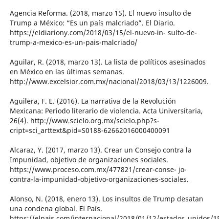
Agencia Reforma. (2018, marzo 15). El nuevo insulto de
Trump a México: “Es un país malcriado”. El Diario.
https://eldiariony.com/2018/03/15/el-nuevo-in- sulto-de-
trump-a-mexico-es-un-pais-malcriado/
Aguilar, R. (2018, marzo 13). La lista de políticos asesinados
en México en las últimas semanas.
http://www.excelsior.com.mx/nacional/2018/03/13/1226009.
Aguilera, F. E. (2016). La narrativa de la Revolución
Mexicana: Periodo literario de violencia. Acta Universitaria,
26(4). http://www.scielo.org.mx/scielo.php?s-
cript=sci_arttext&pid=S0188-62662016000400091
Alcaraz, Y. (2017, marzo 13). Crear un Consejo contra la
Impunidad, objetivo de organizaciones sociales.
https://www.proceso.com.mx/477821/crear-conse- jo-
contra-la-impunidad-objetivo-organizaciones-sociales.
Alonso, N. (2018, enero 13). Los insultos de Trump desatan
una condena global. El País.
https://elpais.com/internacional/2018/01/12/estados_unidos/1