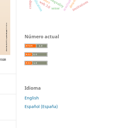
social inequality
reification
institutions
web 3.0
sense
Número actual
Idioma
English
Español (España)