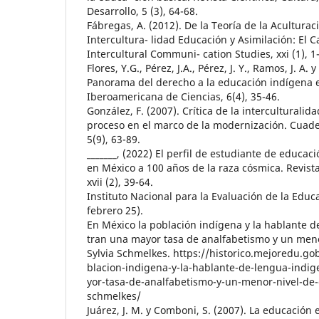
Desarrollo, 5 (3), 64-68.
Fábregas, A. (2012). De la Teoría de la Aculturaci
Intercultura- lidad Educación y Asimilación: El 
Intercultural Communi- cation Studies, xxi (1), 1-
Flores, Y.G., Pérez, J.A., Pérez, J. Y., Ramos, J. A. y
Panorama del derecho a la educación indígena e
Iberoamericana de Ciencias, 6(4), 35-46.
González, F. (2007). Crítica de la interculturalid
proceso en el marco de la modernización. Cuade
5(9), 63-89.
_______, (2022) El perfil de estudiante de educaci
en México a 100 años de la raza cósmica. Revis
xvii (2), 39-64.
Instituto Nacional para la Evaluación de la Educ
febrero 25).
En México la población indígena y la hablante d
tran una mayor tasa de analfabetismo y un meno
Sylvia Schmelkes. https://historico.mejoredu.g
blacion-indigena-y-la-hablante-de-lengua-indi
yor-tasa-de-analfabetismo-y-un-menor-nivel-de-e
schmelkes/
Juárez, J. M. y Comboni, S. (2007). La educación