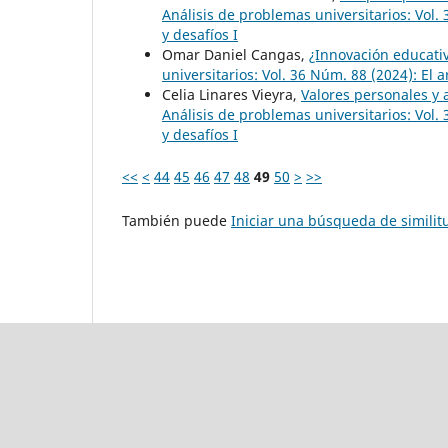
Análisis de problemas universitarios: Vol. 
y desafíos I
Omar Daniel Cangas,
¿Innovación educati
universitarios: Vol. 36 Núm. 88 (2024): El a
Celia Linares Vieyra,
Valores personales y 
Análisis de problemas universitarios: Vol. 
y desafíos I
<<
<
44
45
46
47
48
49
50
>
>>
También puede
Iniciar una búsqueda de simili