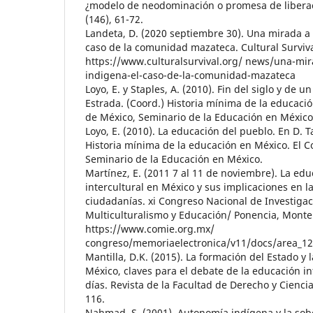
¿modelo de neodominación o promesa de liberaci
(146), 61-72.
Landeta, D. (2020 septiembre 30). Una mirada a 
caso de la comunidad mazateca. Cultural Surviva
https://www.culturalsurvival.org/ news/una-mir
indigena-el-caso-de-la-comunidad-mazateca
Loyo, E. y Staples, A. (2010). Fin del siglo y de 
Estrada. (Coord.) Historia mínima de la educació
de México, Seminario de la Educación en México
Loyo, E. (2010). La educación del pueblo. En D. T
Historia mínima de la educación en México. El C
Seminario de la Educación en México.
Martínez, E. (2011 7 al 11 de noviembre). La ed
intercultural en México y sus implicaciones en l
ciudadanías. xi Congreso Nacional de Investigac
Multiculturalismo y Educación/ Ponencia, Monte
https://www.comie.org.mx/
congreso/memoriaelectronica/v11/docs/area_12
Mantilla, D.K. (2015). La formación del Estado y
México, claves para el debate de la educación in
días. Revista de la Facultad de Derecho y Ciencia
116.
Nahmad, S. (2001). Autonomía indígena y la sobe