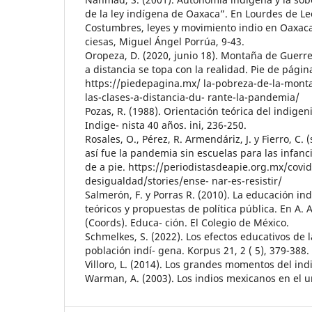
de la ley indígena de Oaxaca”. En Lourdes de Le
Costumbres, leyes y movimiento indio en Oaxaca
ciesas, Miguel Ángel Porrúa, 9-43.
Oropeza, D. (2020, junio 18). Montaña de Guerr
a distancia se topa con la realidad. Pie de págin
https://piedepagina.mx/ la-pobreza-de-la-mont
las-clases-a-distancia-du- rante-la-pandemia/
Pozas, R. (1988). Orientación teórica del indigen
Indige- nista 40 años. ini, 236-250.
Rosales, O., Pérez, R. Armendáriz, J. y Fierro, C. (s
así fue la pandemia sin escuelas para las infanc
de a pie. https://periodistasdeapie.org.mx/covid
desigualdad/stories/ense- nar-es-resistir/
Salmerón, F. y Porras R. (2010). La educación i
teóricos y propuestas de política pública. En A. A
(Coords). Educa- ción. El Colegio de México.
Schmelkes, S. (2022). Los efectos educativos de 
población indí- gena. Korpus 21, 2 ( 5), 379-388.
Villoro, L. (2014). Los grandes momentos del ind
Warman, A. (2003). Los indios mexicanos en el um