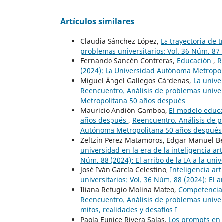
Artículos similares
Claudia Sánchez López,
La trayectoria de
problemas universitarios: Vol. 36 Núm. 8
Fernando Sancén Contreras,
Educación
,
R
(2024): La Universidad Autónoma Metropo
Miguel Ángel Gallegos Cárdenas,
La unive
Reencuentro. Análisis de problemas univer
Metropolitana 50 años después
Mauricio Andión Gamboa,
El modelo educ
años después
,
Reencuentro. Análisis de p
Autónoma Metropolitana 50 años después
Zeltzin Pérez Matamoros, Edgar Manuel Ber
universidad en la era de la inteligencia art
Núm. 88 (2024): El arribo de la IA a la univ
José Iván García Celestino,
Inteligencia art
universitarios: Vol. 36 Núm. 88 (2024): El a
Iliana Refugio Molina Mateo,
Competencias
Reencuentro. Análisis de problemas universi
mitos, realidades y desafíos I
Paola Eunice Rivera Salas,
Los prompts en 