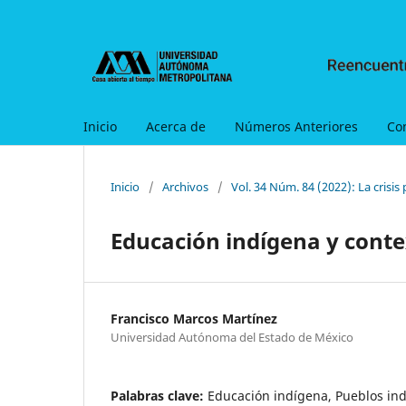
Inicio
Acerca de
Números Anteriores
Co
Inicio
/
Archivos
/
Vol. 34 Núm. 84 (2022): La crisis
Educación indígena y conte
Francisco Marcos Martínez
Universidad Autónoma del Estado de México
Palabras clave:
Educación indígena, Pueblos ind