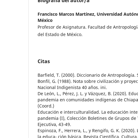
Biografía del autor/a
Francisco Marcos Martínez,
Universidad Autón
México
Profesor de Asignatura. Facultad de Antropologi
del Estado de México.
Citas
Barfield, T. (2000). Diccionario de Antropología. S
Bonfil, G. (1988). Nota sobre civilización y proyec
Nacional Indigenista 40 años. ini.
De León, L., Pérez, J. L. y Vázquez, B. (2020). Ed
pandemia en comunidades indígenas de Chiapas,
(Coord.)
Educación e interculturalidad. La educación inter
pandemia (I), Colección Boletines de Grupos de 
Ejecutiva, 43-49.
Espinoza, F., Herrera, L., y Rengifo, G. K. (2020).
la educa- ción básica. Revista Científica, Cultur