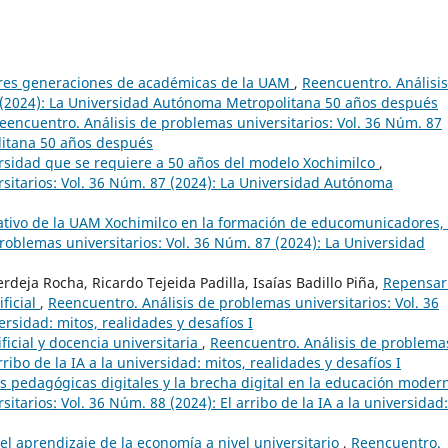
 tres generaciones de académicas de la UAM
,
Reencuentro. Análisi
7 (2024): La Universidad Autónoma Metropolitana 50 años después
eencuentro. Análisis de problemas universitarios: Vol. 36 Núm. 87
litana 50 años después
rsidad que se requiere a 50 años del modelo Xochimilco
,
sitarios: Vol. 36 Núm. 87 (2024): La Universidad Autónoma
ativo de la UAM Xochimilco en la formación de educomunicadores,
roblemas universitarios: Vol. 36 Núm. 87 (2024): La Universidad
deja Rocha, Ricardo Tejeida Padilla, Isaías Badillo Piña,
Repensar
ificial
,
Reencuentro. Análisis de problemas universitarios: Vol. 36
ersidad: mitos, realidades y desafíos I
ificial y docencia universitaria
,
Reencuentro. Análisis de problema
rribo de la IA a la universidad: mitos, realidades y desafíos I
 pedagógicas digitales y la brecha digital en la educación mode
tarios: Vol. 36 Núm. 88 (2024): El arribo de la IA a la universidad:
el aprendizaje de la economía a nivel universitario
,
Reencuentro.