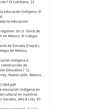
ón? El Cotidiano, 22
la educación Indígena: El
l.
ada-la-educacion-
un régimen. En D. Tanck de
n en México. El Colegio
.
anck de Estrada (Coord.).
olegio de México,
ucación indígena e
a construcción de
ión Educativa / 12.
rrey, Nuevo León, México.
/1004.pdf
 la educación indígena en
tercultural en nuestros
s Sociales, Año 8 (16), 97-
ranía nacional: el caso