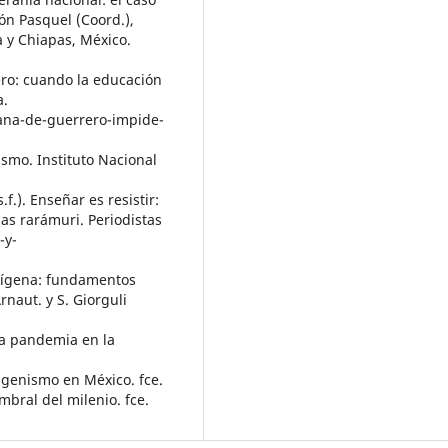
ón Pasquel (Coord.),
 y Chiapas, México.
ero: cuando la educación
a.
ana-de-guerrero-impide-
ismo. Instituto Nacional
.f.). Enseñar es resistir:
ias rarámuri. Periodistas
-y-
ndígena: fundamentos
rnaut. y S. Giorguli
la pandemia en la
igenismo en México. fce.
bral del milenio. fce.