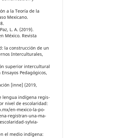
ón a la Teoría de la
Caso Mexicano.
8.
 Paz, L. A. (2019).
n México. Revista
ad: la construcción de un
rnos Interculturales,
ón superior intercultural
ta Ensayos Pedagógicos,
ación [inne] (2019,
e lengua indígena regis-
r nivel de escolaridad:
ob.mx/en-mexico-la-po-
gena-registran-una-ma-
scolaridad-sylvia-
 en el medio indígena: