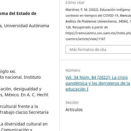
Cómo citar
Martínez, F. M. (2022). Educación indígena 
oma del Estado de
contexto en tiempos del COVID-19.
Reencue
Análisis De Problemas Universitarios
,
34
(84), 
́a, Universidad Autónoma
126. Recuperado a partir de
https://reencuentro.xoc.uam.mx/index.ph
cuentro/article/view/1167
Más formatos de cita
Número
iglo xxi.
to nacional. Instituto
Vol. 34 Núm. 84 (2022): La crisis
pandémica y los derroteros de la
ucación, desigualdad y
educación I
 México. En A. C. Hecht
Sección
cultural frente a la
Artículos
Trabajo clacso Secretaría
 La diversidad cultural en
a, Comunicación y